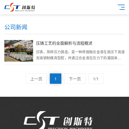
公司新闻
压铸工艺的全面解析与流程概述
压铸，简称压力铸造，是一种将熔融合金液在高压下高速
充填钢制模具型腔，并通过合金液在压力下的凝固来形成
···
上一页
1
下一页
1/1