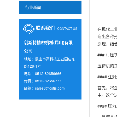
行业新闻
联系我们
CONTACT US
在现代工
造出各种
创斯特精密机械(昆山)有限
原理，结
公司
### 1.
地址：昆山市高科技工业园庙东
压铸机的
路128-1号
电话：0512-82656666
#### 注
传真：0512-82656777
首先，将
邮箱：sales8@cstjs.com
中。这个
#### 压
一旦模具