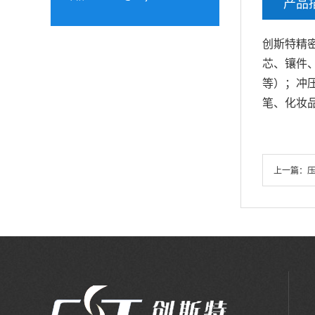
产品
创斯特精
芯、镶件
等）；冲
笔、化妆
上一篇：