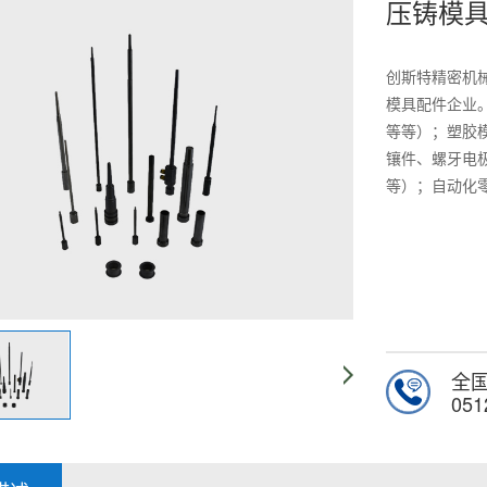
压铸模
创斯特精密机械
模具配件企业
等等）；塑胶
镶件、螺牙电
等）；自动化
全
051